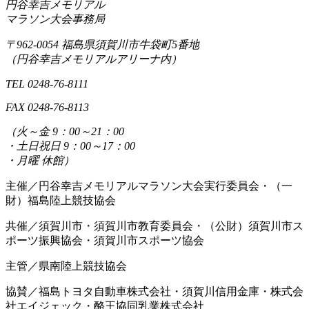
円谷幸吉メモリアル
マラソン大会事務局
〒962-0054 福島県須賀川市牛袋町5番地
（円谷幸吉メモリアルアリーナ内）
TEL 0248-76-8111
FAX 0248-76-8113
（
火～金 9：00～21：00
・
土日祝日 9：00～17：00
・
月曜 休館
）
主催／円谷幸吉メモリアルマラソン大会実行委員会・（一
財）福島陸上競技協会
共催／須賀川市・須賀川市教育委員会・（公財）須賀川市ス
ポーツ振興協会・須賀川市スポーツ協会
主管／県南陸上競技協会
協賛／福島トヨタ自動車株式会社・須賀川信用金庫・株式会
社エイジェック・酪王協同乳業株式会社