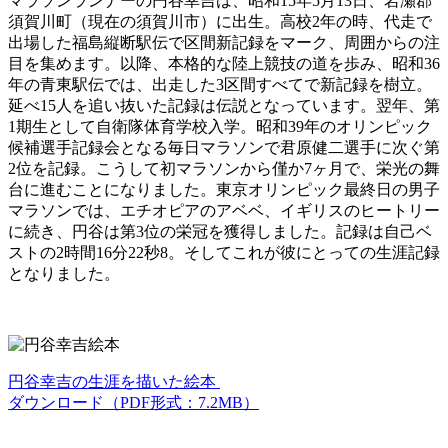
マラソンランナーの円谷幸吉は、昭和15年5月13日、岩瀬郡
須賀川町（現在の須賀川市）に出生。高校2年の時、代走で
出場した福島縦断駅伝で区間新記録をマーク、周囲からの注
目を集めます。以降、本格的な陸上競技の道を歩み、昭和36
年の青東駅伝では、出走した3区間すべてで新記録を樹立。
延べ15人を追い抜いた記録は伝説となっています。翌年、第
1期生として自衛隊体育学校入学。昭和39年のオリンピック
候補選手記録会となる毎日マラソンで君原健二選手に次ぐ第
2位を記録。こうして初マラソンから僅か7ヶ月で、栄光の舞
台に進むことになりました。東京オリンピック最終日の男子
マラソンでは、エチオピアのアベベ、イギリスのヒートリー
に続き、円谷は第3位の栄冠を獲得しました。記録は自己ベ
ストの2時間16分22秒8。そしてこれが彼にとっての生涯記録
となりました。
円谷幸吉の生涯を描いた絵本
ダウンロード（PDF形式：7.2MB）