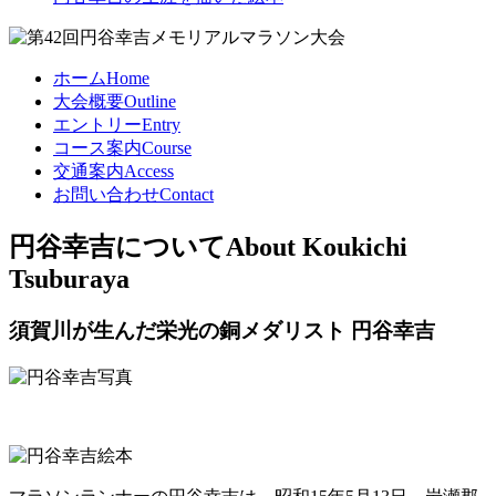
ホーム
Home
大会概要
Outline
エントリー
Entry
コース案内
Course
交通案内
Access
お問い合わせ
Contact
円谷幸吉について
About Koukichi
Tsuburaya
須賀川が生んだ栄光の銅メダリスト 円谷幸吉