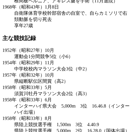
椎間板ヘルニア、アキレス腱を手術（11月退院）
1968年（昭和43年）1月8日
自衛隊体育学校幹部宿舎の自室で、自らカミソリで右
頚動脈を切り死去
享年27歳
主な競技記録
1952年（昭和27年）10月
運動会1分間競争5位（小6）
1954年（昭和29年）11月
中学校校内マラソン大会3位（中2）
1957年（昭和32年）10月
県縦断駅伝区間賞（高2）
1958年（昭和33年）5月
須賀川牡丹マラソン大会2位（高3）
1958年（昭和33年）6月
インターハイ県大会 5,000m 3位 16.46.8（インター
ハイ出場）
1958年（昭和33年）8月
県陸上競技選手権 1,500m 3位 4.40.9
県陸上競技選手権 5,000m 2位 16.28.0（国体出場）