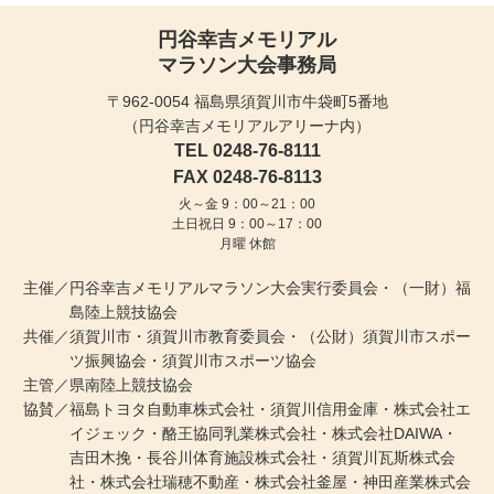
円谷幸吉メモリアル
マラソン大会事務局
〒962-0054 福島県須賀川市牛袋町5番地
（円谷幸吉メモリアルアリーナ内）
TEL 0248-76-8111
FAX 0248-76-8113
火～金 9：00～21：00
土日祝日 9：00～17：00
月曜 休館
主催／円谷幸吉メモリアルマラソン大会実行委員会・（一財）福
島陸上競技協会
共催／須賀川市・須賀川市教育委員会・（公財）須賀川市スポー
ツ振興協会・須賀川市スポーツ協会
主管／県南陸上競技協会
協賛／福島トヨタ自動車株式会社・須賀川信用金庫・株式会社エ
イジェック・酪王協同乳業株式会社
・
株式会社DAIWA・
吉田木挽・長谷川体育施設株式会社・須賀川瓦斯株式会
社
・
株式会社瑞穂不動産・株式会社釜屋・神田産業株式会