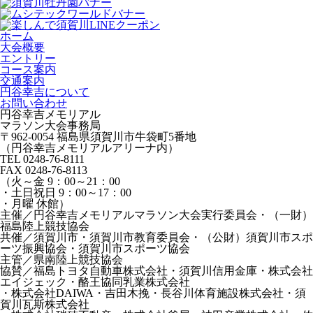
ホーム
大会概要
エントリー
コース案内
交通案内
円谷幸吉について
お問い合わせ
円谷幸吉メモリアル
マラソン大会事務局
〒962-0054 福島県須賀川市牛袋町5番地
（円谷幸吉メモリアルアリーナ内）
TEL 0248-76-8111
FAX 0248-76-8113
（
火～金 9：00～21：00
・
土日祝日 9：00～17：00
・
月曜 休館
）
主催／円谷幸吉メモリアルマラソン大会実行委員会・（一財）
福島陸上競技協会
共催／須賀川市・須賀川市教育委員会・（公財）須賀川市スポ
ーツ振興協会・須賀川市スポーツ協会
主管／県南陸上競技協会
協賛／福島トヨタ自動車株式会社・須賀川信用金庫・株式会社
エイジェック・酪王協同乳業株式会社
・
株式会社DAIWA・吉田木挽・長谷川体育施設株式会社・須
賀川瓦斯株式会社