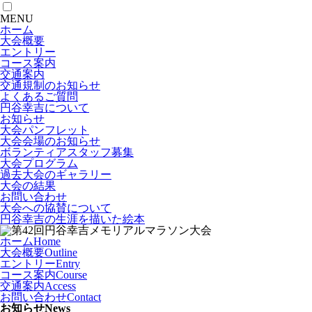
MENU
ホーム
大会概要
エントリー
コース案内
交通案内
交通規制のお知らせ
よくあるご質問
円谷幸吉について
お知らせ
大会パンフレット
大会会場のお知らせ
ボランティアスタッフ募集
大会プログラム
過去大会のギャラリー
大会の結果
お問い合わせ
大会への協賛について
円谷幸吉の生涯を描いた絵本
ホーム
Home
大会概要
Outline
エントリー
Entry
コース案内
Course
交通案内
Access
お問い合わせ
Contact
お知らせ
News